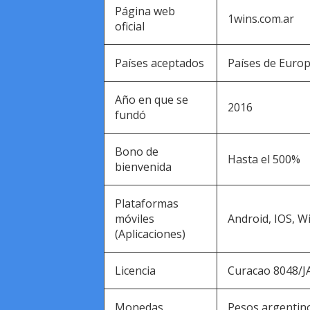
Página web
1wins.com.ar
oficial
Países aceptados
Países de Europa
Año en que se
2016
fundó
Bono de
Hasta el 500%
bienvenida
Plataformas
móviles
Android, IOS, W
(Aplicaciones)
Licencia
Curacao 8048/J
Monedas
Pesos argentinos