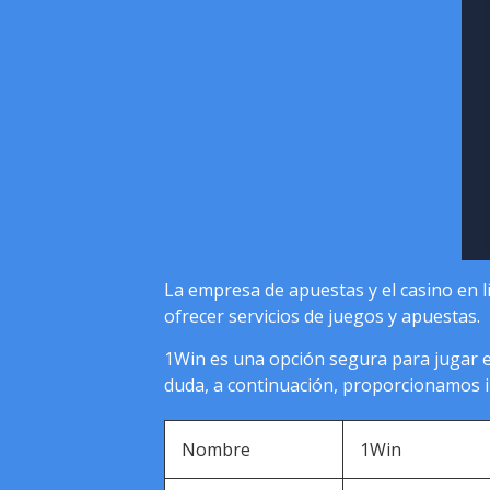
La empresa de apuestas y el casino en 
ofrecer servicios de juegos y apuestas.
1Win es una opción segura para jugar en
duda, a continuación, proporcionamos i
Nombre
1Win