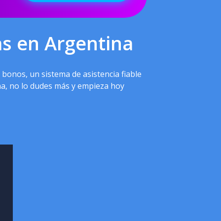
as en Argentina
 bonos, un sistema de asistencia fiable
ina, no lo dudes más y empieza hoy