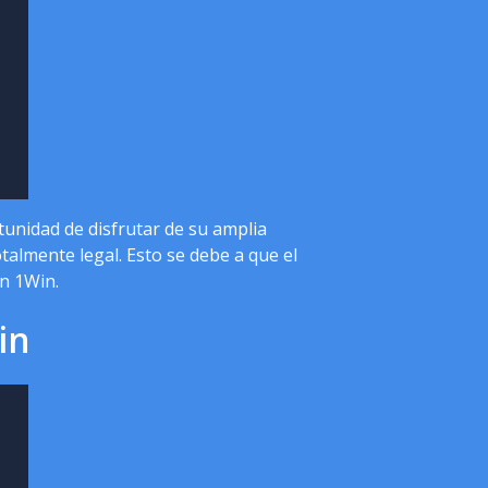
tunidad de disfrutar de su amplia
almente legal. Esto se debe a que el
en 1Win.
in