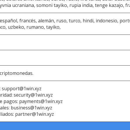
vnia ucraniana, somoni tayiko, rupia india, tenge kazajo, fr
, español, francés, alemán, ruso, turco, hindi, indonesio, port
co, uzbeko, rumano, tayiko,
 criptomonedas.
:
support@1win.xyz
uridad:
security@1win.xyz
e pagos:
payments@1win.xyz
ales:
business@1win.xyz
liados:
partner@1win.xyz