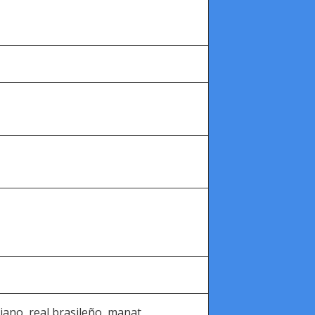
liano, real brasileño, manat