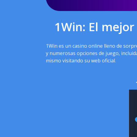
1Win: El mejor
1Win es un casino online lleno de sorpr
y numerosas opciones de juego, incluida
mismo visitando su web oficial.