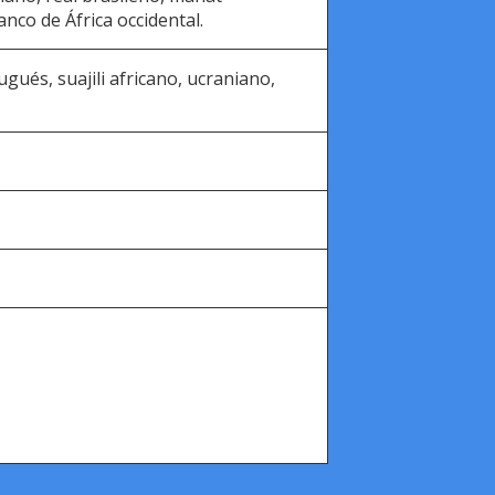
anco de África occidental.
ugués, suajili africano, ucraniano,